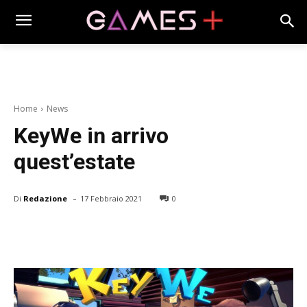
Home
News
KeyWe in arrivo
quest’estate
-
Di
Redazione
17 Febbraio 2021
0