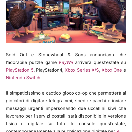
Sold Out e Stonewheat & Sons annunciano che
l’adorabile puzzle game
KeyWe
arriverà quest’estate su
PlayStation 5
, PlayStation4,
Xbox Series X/S
,
Xbox One
e
Nintendo Switch
.
Il simpaticissimo e caotico gioco co-op che permetterà ai
giocatori di digitare telegrammi, spedire pacchi e inviare
messaggi urgenti impersonando due uccellini kiwi che
lavorano per i servizi postali, sarà disponibile in versione
fisica e digitale su tutte le console quest’estate,
contemporaneamente alla pubblicazione digitale per
PC
.