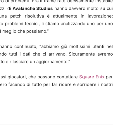
 di problemi. Fra il frame rate decisamente instabile
azzi di
Avalanche Studios
hanno davvero molto su cui
una patch risolutiva è attualmente in lavorazione:
o problemi tecnici, li stiamo analizzando uno per uno
al meglio che possiamo.”
hanno continuato, “abbiamo già moltissimi utenti nel
do tutti i dati che ci arrivano. Sicuramente avremo
tto e rilasciare un aggiornamento.”
essi giocatori, che possono contattare
Square Enix
per
ro facendo di tutto per far ridere e sorridere i nostri