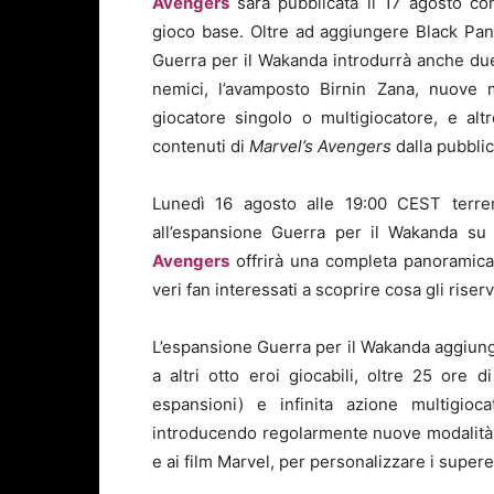
Avengers
sarà pubblicata il 17 agosto co
gioco base. Oltre ad aggiungere Black Pant
Guerra per il Wakanda introdurrà anche due
nemici, l’avamposto Birnin Zana, nuove m
giocatore singolo o multigiocatore, e al
contenuti di
Marvel’s Avengers
dalla pubblic
Lunedì 16 agosto alle 19:00 CEST te
all’espansione Guerra per il Wakanda s
Avengers
offrirà una completa panoramica s
veri fan interessati a scoprire cosa gli rise
L’espansione Guerra per il Wakanda aggiunge
a altri otto eroi giocabili, oltre 25 ore
espansioni) e infinita azione multigioca
introducendo regolarmente nuove modalità e
e ai film Marvel, per personalizzare i superer