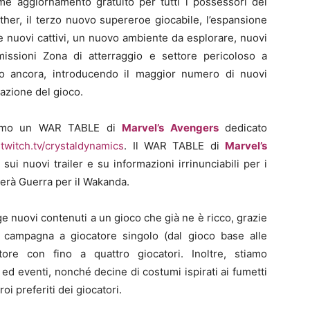
me aggiornamento gratuito per tutti i possessori del
her, il terzo nuovo supereroe giocabile, l’espansione
 nuovi cattivi, un nuovo ambiente da esplorare, nuovi
issioni Zona di atterraggio e settore pericoloso a
tro ancora, introducendo il maggior numero di nuovi
azione del gioco.
rremo un WAR TABLE di
Marvel’s Avengers
dedicato
u
twitch.tv/crystaldynamics
. Il WAR TABLE di
Marvel’s
ui nuovi trailer e su informazioni irrinunciabili per i
rverà Guerra per il Wakanda.
 nuovi contenuti a un gioco che già ne è ricco, grazie
 di campagna a giocatore singolo (dal gioco base alle
tore con fino a quattro giocatori. Inoltre, stiamo
d eventi, nonché decine di costumi ispirati ai fumetti
oi preferiti dei giocatori.