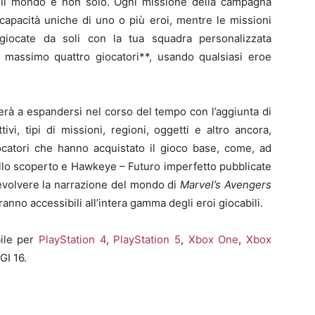
r il mondo e non solo. Ogni missione della campagna
capacità uniche di uno o più eroi, mentre le missioni
 giocate da soli con la tua squadra personalizzata
i massimo quattro giocatori**, usando qualsiasi eroe
rà a espandersi nel corso del tempo con l’aggiunta di
ivi, tipi di missioni, regioni, oggetti e altro ancora,
giocatori che hanno acquistato il gioco base, come, ad
llo scoperto e Hawkeye – Futuro imperfetto pubblicate
evolvere la narrazione del mondo di
Marvel’s Avengers
ranno accessibili all’intera gamma degli eroi giocabili.
ile per
PlayStation 4
,
PlayStation 5
,
Xbox One
,
Xbox
GI 16.