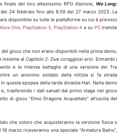
 finale del loro attesissimo RPG d’azione,
Wo Long:
0 del 24 febbraio fino alle 8.59 del 27 marzo 2023. La
à disponibile su tutte le piattaforme su cui è previsto
Xbox One
,
PlayStation 5
,
PlayStation 4
e su
PC
tramite
i del gioco che non erano disponibili nella prima demo,
ra
insieme al
Capitolo 2: Due coraggiosi eroi
. Entrambi i
mento e le intense battaglie di una versione dei Tre
ntre un anonimo soldato della milizia si fa strada
i in questa epopea della tarda dinastia Han. Nella demo
 e, trasferendo i dati salvati dal primo stage nel gioco
etto di gioco “Elmo Dragone Acquattato” all’uscita del
ato che coloro che acquisteranno la versione fisica o
l 16 marzo riceveranno una speciale “Armatura Baihu”,