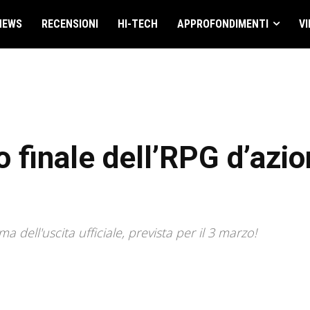
NEWS
RECENSIONI
HI-TECH
APPROFONDIMENTI
VI
mo finale dell’RPG d’az
dell'uscita ufficiale, prevista per il 3 marzo!