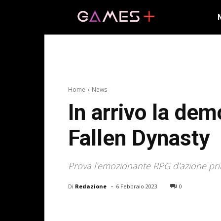
Home
News
In arrivo la de
Fallen Dynasty
Prova l'emozionante RPG d'azione prima 
-
Di
Redazione
6 Febbraio 2023
0