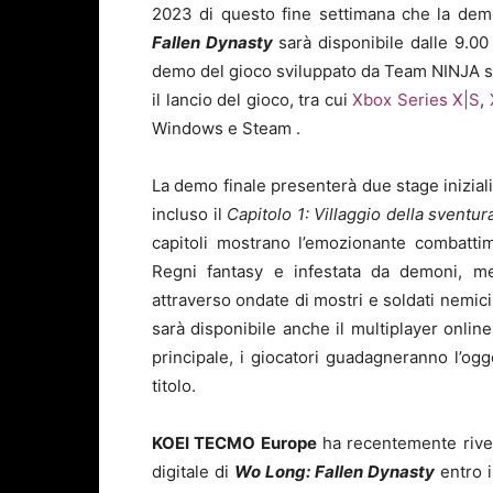
2023 di questo fine settimana che la demo
Fallen Dynasty
sarà disponibile dalle 9.0
demo del gioco sviluppato da Team NINJA sar
il lancio del gioco, tra cui
Xbox Series X|S
,
Windows e Steam .
La demo finale presenterà due stage inizial
incluso il
Capitolo 1: Villaggio della sventu
capitoli mostrano l’emozionante combatti
Regni fantasy e infestata da demoni, me
attraverso ondate di mostri e soldati nemic
sarà disponibile anche il multiplayer online
principale, i giocatori guadagneranno l’ogg
titolo.
KOEI TECMO Europe
ha recentemente rivel
digitale di
Wo Long: Fallen Dynasty
entro i