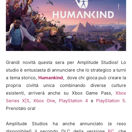
Grandi novità questa sera per Amplitude Studios! Lo
studio è entusiasta di annunciare che lo strategico a turni
a tema storico,
Humankind
, dove chi gioca può creare la
propria civiltà unica combinando diverse culture
esistenti, arriverà anche su Xbox Game Pass,
Xbox
Series X|S
,
Xbox One
,
PlayStation 4
e
PlayStation 5
.
Prenotalo ora!
Amplitude Studios ha anche annunciato (e reso
disponibile!) il secondo DLC della versione
PC
, che