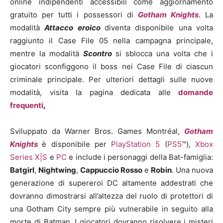
online indipendenti accessibili come aggiornamento
gratuito per tutti i possessori di
Gotham Knights
. La
modalità
Attacco eroico
diventa disponibile una volta
raggiunto il Case File 05 nella campagna principale,
mentre la modalità
Scontro
si sblocca una volta che i
giocatori sconfiggono il boss nei Case File di ciascun
criminale principale. Per ulteriori dettagli sulle nuove
modalità, visita la pagina dedicata alle
domande
frequenti
.
Sviluppato da Warner Bros. Games Montréal,
Gotham
Knights
è disponibile per
PlayStation 5
(
PS5
™),
Xbox
Series X|S
e
PC
e include i personaggi della Bat-famiglia:
Batgirl
,
Nightwing
,
Cappuccio Rosso
e
Robin
. Una nuova
generazione di supereroi DC altamente addestrati che
dovranno dimostrarsi all’altezza del ruolo di protettori di
una Gotham City sempre più vulnerabile in seguito alla
morte di Batman. I giocatori dovranno risolvere i misteri