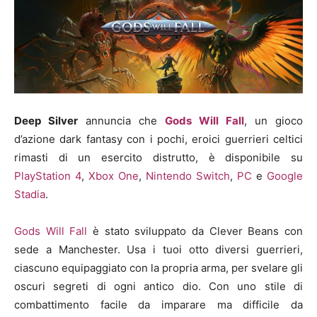
Deep Silver
annuncia che
Gods Will Fall
, un gioco
d’azione dark fantasy con i pochi, eroici guerrieri celtici
rimasti di un esercito distrutto, è disponibile su
PlayStation 4
,
Xbox One
,
Nintendo Switch
,
PC
e
Google
Stadia
.
Gods Will Fall
è stato sviluppato da Clever Beans con
sede a Manchester. Usa i tuoi otto diversi guerrieri,
ciascuno equipaggiato con la propria arma, per svelare gli
oscuri segreti di ogni antico dio. Con uno stile di
combattimento facile da imparare ma difficile da