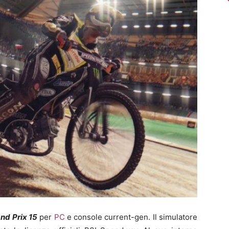
nd Prix 15
per
PC
e console current-gen. Il simulatore