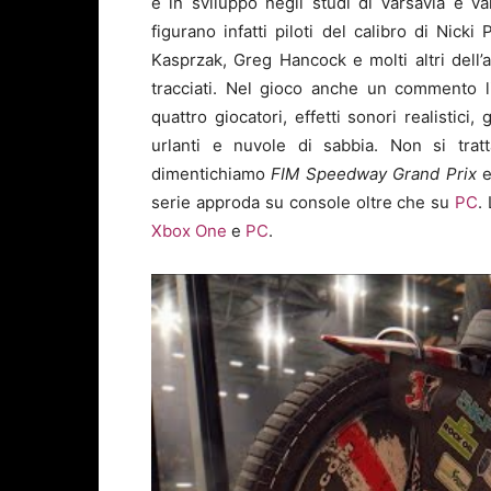
è in sviluppo negli studi di Varsavia e va
figurano infatti piloti del calibro di Nic
Kasprzak, Greg Hancock e molti altri dell’
tracciati. Nel gioco anche un commento l
quattro giocatori, effetti sonori realistici, 
urlanti e nuvole di sabbia. Non si tra
dimentichiamo
FIM Speedway Grand Prix
serie approda su console oltre che su
PC
.
Xbox One
e
PC
.