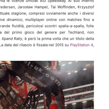
nta le licenze ufficiali BSI Speedway. Al suo interno
ki Pedersen, Jarosław Hampel, Tai Woffinden, Krzysztof
attuale stagione, compresi ovviamente anche i diversi
ive dinamico, multiplayer online con matches fino a
grande fluidità, pericolosi scontri spalla-a-spalla, folle
tta del primo gioco del genere per Techland, non
e
Xpand Rally
, è però la prima volta che un titolo della
 La data del rilascio è fissata nel 2015 su
PlayStation 4
,