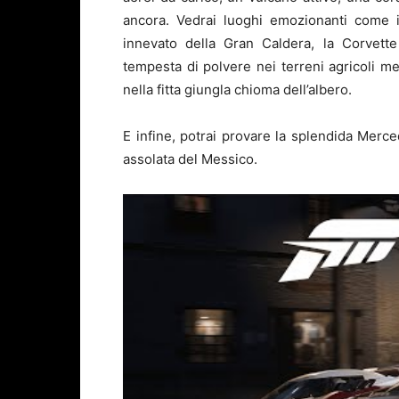
ancora. Vedrai luoghi emozionanti come i
innevato della Gran Caldera, la Corvette
tempesta di polvere nei terreni agricoli m
nella fitta giungla chioma dell’albero.
E infine, potrai provare la splendida Merc
assolata del Messico.