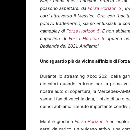
Negli ultimi mesi, abbiamo offerto ai fa
possono aspettarsi da
Forza Horizon 5
, in
corri attraverso il Messico. Ora, con l’usc
potevo trattenermi), siamo entusiasti di con
gameplay di
Forza Horizon 5
. E non abbiam
copertina di
Forza Horizon 5
appena ann
Badlands del 2021. Andiamo!
Uno sguardo più da vicino all’inizio di Forz
Durante lo streaming Xbox 2021 della ga
giocatori quando entrano per la prima vo
nostre auto di copertura, la Mercedes-AMG
sanno i fan di vecchia data, l’inizio di
un
gioc
quindi abbiamo ritenuto importante condivi
Mentre giochi a
Forza Horizon 5
ed esplori
aerei da carico, un vulcano attivo, una cors