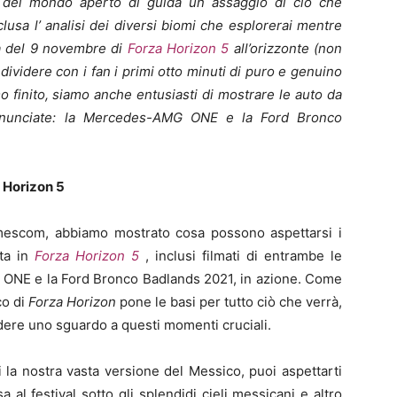
n del mondo aperto di guida un assaggio di ciò che
clusa l’ analisi dei diversi biomi che esplorerai mentre
ita del 9 novembre di
Forza Horizon 5
all’orizzonte (non
dividere con i fan i primi otto minuti di puro e genuino
o finito, siamo anche entusiasti di mostrare le auto da
unciate: la Mercedes-AMG ONE e la Ford Bronco
a Horizon 5
mescom, abbiamo mostrato cosa possono aspettarsi i
lta in
Forza Horizon 5
, inclusi filmati di entrambe le
 ONE e la Ford Bronco Badlands 2021, in azione. Come
o di
Forza Horizon
pone le basi per tutto ciò che verrà,
dere uno sguardo a questi momenti cruciali.
 la nostra vasta versione del Messico, puoi aspettarti
a al festival sotto gli splendidi cieli messicani e altro