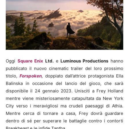
Oggi
Square Enix
Ltd.
e
Luminous Productions
hanno
pubblicato il nuovo cinematic trailer del loro prossimo
titolo,
Forspoken
,
doppiato dall’attrice protagonista Ella
Balinska in occasione del lancio del gioco, che sarà
disponibile il 24 gennaio 2023. Unisciti a Frey Holland
mentre viene misteriosamente catapultata da New York
City verso i meravigliosi ma crudeli paesaggi di Athia.
Mentre cerca di tornare a casa, Frey dovrà guardare
dentro di sé per superare le battaglie contro i contorti
Breakbeast e le infide Tantha.