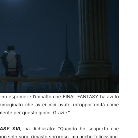
sono esprimere l’impatto che FINAL FANTASY ha avuto
immaginato che avrei mai avuto un’opportunità come
mente per questo gioco. Grazie.”
ASY XVI
, ha dichiarato: “Quando ho scoperto che
on solo sono rimasto sorpreso, ma anche felicissimo.