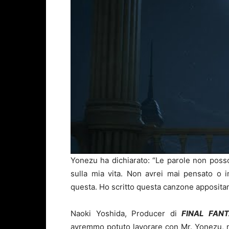
Yonezu ha dichiarato: “Le parole non pos
sulla mia vita. Non avrei mai pensato o 
questa. Ho scritto questa canzone apposita
Naoki Yoshida, Producer di
FINAL FANT
avremmo potuto lavorare con Mr. Yonezu, n