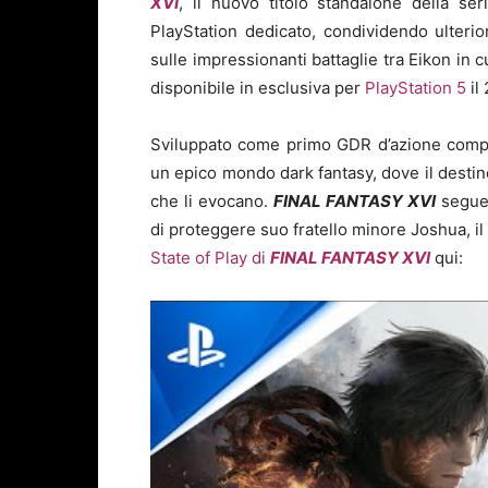
XVI
, il nuovo titolo standalone della s
PlayStation dedicato, condividendo ulterio
sulle impressionanti battaglie tra Eikon in 
disponibile in esclusiva per
PlayStation 5
il
Sviluppato come primo GDR d’azione compl
un epico mondo dark fantasy, dove il destino
che li evocano.
FINAL FANTASY XVI
segue 
di proteggere suo fratello minore Joshua, i
State of Play di
FINAL FANTASY XVI
qui: