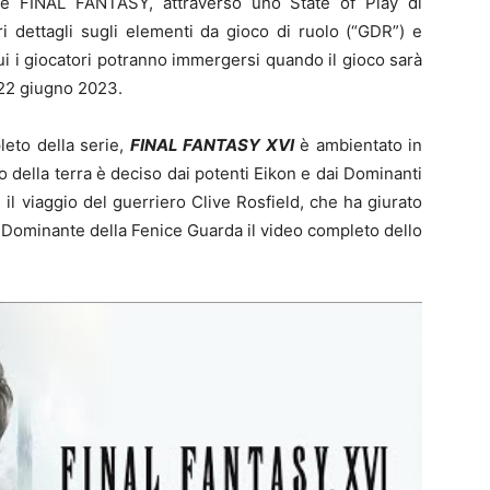
erie FINAL FANTASY, attraverso uno State of Play di
ri dettagli sugli elementi da gioco di ruolo (“GDR”) e
cui i giocatori potranno immergersi quando il gioco sarà
 22 giugno 2023.
eto della serie,
FINAL FANTASY XVI
è ambientato in
 della terra è deciso dai potenti Eikon e dai Dominanti
il viaggio del guerriero Clive Rosfield, che ha giurato
l Dominante della Fenice Guarda il video completo dello