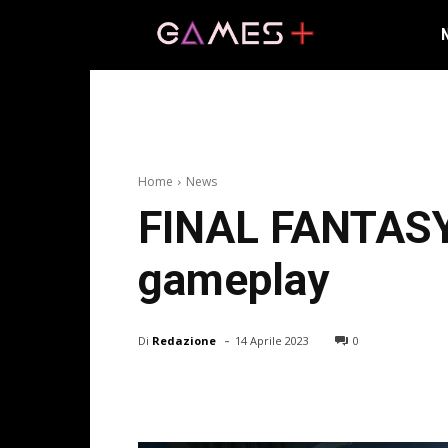
Home
News
FINAL FANTASY 
gameplay
-
Di
Redazione
14 Aprile 2023
0