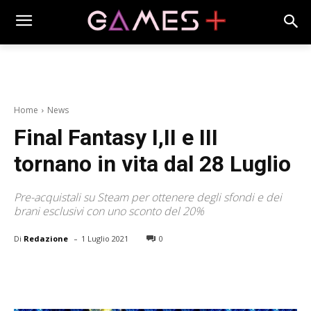
Home
News
Final Fantasy I,II e III
tornano in vita dal 28 Luglio
Pre-acquistali su Steam per ottenere degli sfondi e dei
brani esclusivi con uno sconto del 20%
-
Di
Redazione
1 Luglio 2021
0