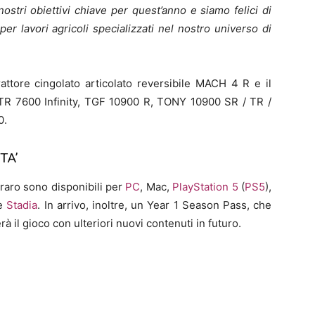
stri obiettivi chiave per quest’anno e siamo felici di
er lavori agricoli specializzati nel nostro universo di
trattore cingolato articolato reversibile MACH 4 R e il
TTR 7600 Infinity, TGF 10900 R, TONY 10900 SR / TR /
0.
TA’
raro sono disponibili per
PC
, Mac,
PlayStation 5
(
PS5
),
e
Stadia
. In arrivo, inoltre, un Year 1 Season Pass, che
à il gioco con ulteriori nuovi contenuti in futuro.