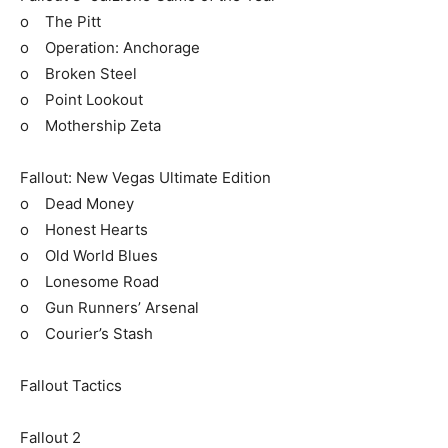
o The Pitt
o Operation: Anchorage
o Broken Steel
o Point Lookout
o Mothership Zeta
Fallout: New Vegas Ultimate Edition
o Dead Money
o Honest Hearts
o Old World Blues
o Lonesome Road
o Gun Runners’ Arsenal
o Courier’s Stash
Fallout Tactics
Fallout 2