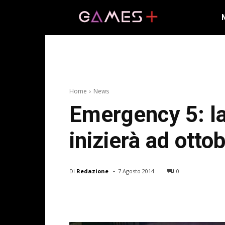
Home
News
Emergency 5: la
inizierà ad otto
-
Di
Redazione
7 Agosto 2014
0