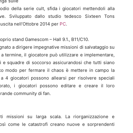
nga sulle
sodio della serie cult, sfida i giocatori mettendoli alla
ve. Sviluppato dallo studio tedesco Sixteen Tons
uscita nell’Ottobre 2014 per
PC
.
prio stand Gamescom – Hall 9.1., B11/C10.
nato a dirigere impegnative missioni di salvataggio su
 a termine, il giocatore può utilizzare e implementare,
i e squadre di soccorso assicurandosi che tutti siano
ico modo per fermare il chaos è mettere in campo la
 a 4 giocatori possono allearsi per risolvere speciali
liorato, i giocatori possono editare e creare il loro
grande community di fan.
ti missioni su larga scala. La riorganizzazione e
così come le catastrofi creano nuove e sorprendenti