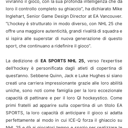
vivranno il gioco, con la sua profonda intelligenza che dà
loro il controllo completo su ghiaccio”, ha dichiarato Mike
Inglehart, Senior Game Design Director at EA Vancouver.
“L’hockey è strutturato in modo diverso, con NHL 25 che
offre una maggiore autenticità, grandi rivalità di squadra e
si ispira alle superstar di nuova generazione di questo
sport, che continuano a ridefinire il gioco”.
La dedizione di
EA SPORTS NHL 25,
verso l’expertise
dell’hockey è personificata dagli atleti di copertina di
quest’anno. Sebbene Quinn, Jack e Luke Hughes si siano
creati una carriera impressionante grazie alle loro abilità
uniche, sono noti come famiglia per la loro eccezionale
capacità di pattinare e per il loro QI hockeystico. Come
primi fratelli ad apparire sulla copertina di un titolo EA
SPORTS, la loro capacità di anticipare il gioco si adatta
perfettamente al modo in cui ICE-Q forza il ghiaccio su
NHL 25 e dà ai giocatori tempo e spazio per realizzare le