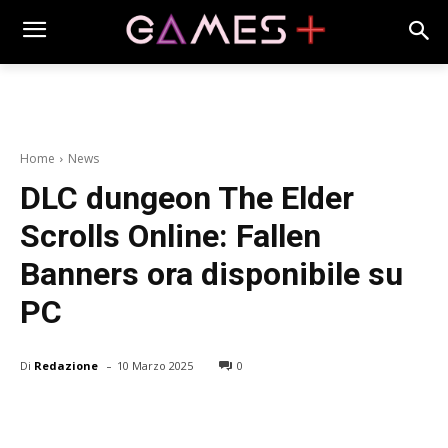
Home
News
DLC dungeon The Elder
Scrolls Online: Fallen
Banners ora disponibile su
PC
-
Di
Redazione
10 Marzo 2025
0