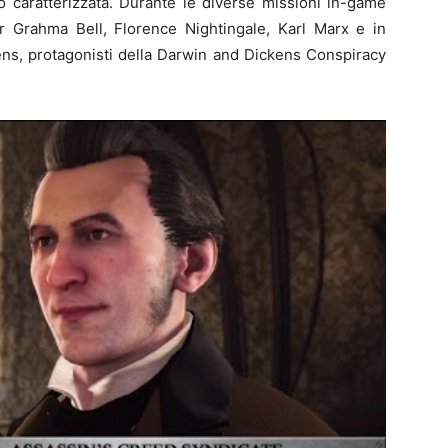
o caratterizzata. Durante le diverse missioni in-game
er Grahma Bell, Florence Nightingale, Karl Marx e in
ens, protagonisti della Darwin and Dickens Conspiracy