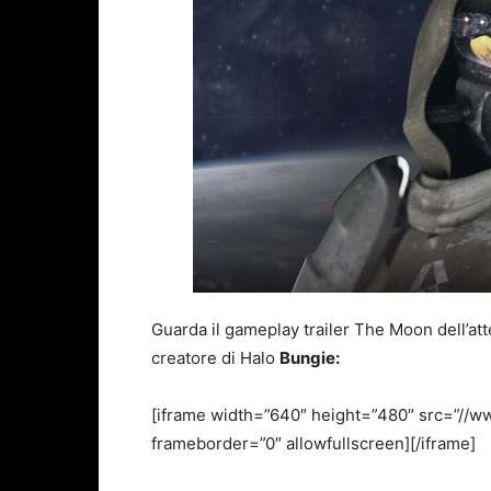
Guarda il gameplay trailer The Moon dell’a
creatore di Halo
Bungie
:
[iframe width=”640″ height=”480″ src=”/
frameborder=”0″ allowfullscreen][/iframe]