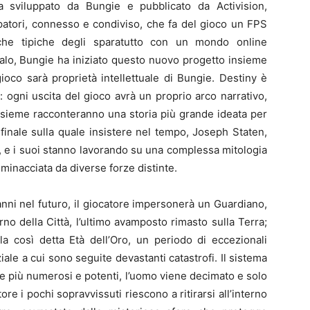
a sviluppato da Bungie e pubblicato da Activision,
patori, connesso e condiviso, che fa del gioco un FPS
iche tipiche degli sparatutto con un mondo online
Halo, Bungie ha iniziato questo nuovo progetto insieme
gioco sarà proprietà intellettuale di Bungie. Destiny è
: ogni uscita del gioco avrà un proprio arco narrativo,
assieme racconteranno una storia più grande ideata per
finale sulla quale insistere nel tempo, Joseph Staten,
e, e i suoi stanno lavorando su una complessa mitologia
 minacciata da diverse forze distinte.
anni nel futuro, il giocatore impersonerà un Guardiano,
erno della Città, l’ultimo avamposto rimasto sulla Terra;
 la così detta Età dell’Oro, un periodo di eccezionali
ale a cui sono seguite devastanti catastrofi. Il sistema
pre più numerosi e potenti, l’uomo viene decimato e solo
ore i pochi sopravvissuti riescono a ritirarsi all’interno