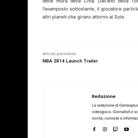
delle mura della Città. Dall’alto della T
l’avamposto sottostante, il giocatore partir
altri pianeti che girano attorno al Sole.
Articolo precedente
NBA 2K14 Launch Trailer
Redazione
La redazione di Gamesplus.
videogioco. Giornalisti e scr
novità, curiosità e informa