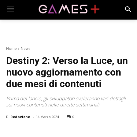
Home
News
Destiny 2: Verso la Luce, un
nuovo aggiornamento con
due mesi di contenuti
Prima del lancio, gli sviluppatori sveleranno vari dettagli
sui nuovi contenuti nelle dirette settimanali
-
Di
Redazione
14 Marzo 2024
0