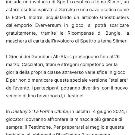
include un involucro di Spettro esotico a tema Slimer, un
astore esotico ispirato a Garraka e una nave esotica come
la Ecto-1. Inoltre, acquistando un articolo Ghostbusters
dall’emporio Everversum in gioco, si potrà scaricare
gratuitamente, tramite le Ricompense di Bungie, la
maschera di carta dell’involucro di Spettro a tema Slimer.
I Giochi dei Guardiani All-Stars proseguono fino al 26
marzo. Cacciatori, titani e stregoni competono per la
gloria della propria classe attraverso varie sfide in gioco.
E per non dimenticare questa speciale versione “stellare”
dell’evento, i partecipanti potranno divertirsi con il nuovo
veicolo di tipo hoverboard, il lestide!
In
Destiny 2: La Forma Ultima,
in uscita il 4 giugno 2024, i
giocatori dovranno affrontare la minaccia più grande di
sempre: il Testimone. Per prepararsi al meglio a questa
battaglia, gli abbonati a PlayStation Plus possono