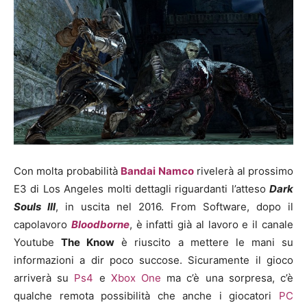
Con molta probabilità
Bandai Namco
rivelerà al prossimo
E3 di Los Angeles molti dettagli riguardanti l’atteso
Dark
Souls III
, in uscita nel 2016. From Software, dopo il
capolavoro
Bloodborne
, è infatti già al lavoro e il canale
Youtube
The Know
è riuscito a mettere le mani su
informazioni a dir poco succose. Sicuramente il gioco
arriverà su
Ps4
e
Xbox One
ma c’è una sorpresa, c’è
qualche remota possibilità che anche i giocatori
PC