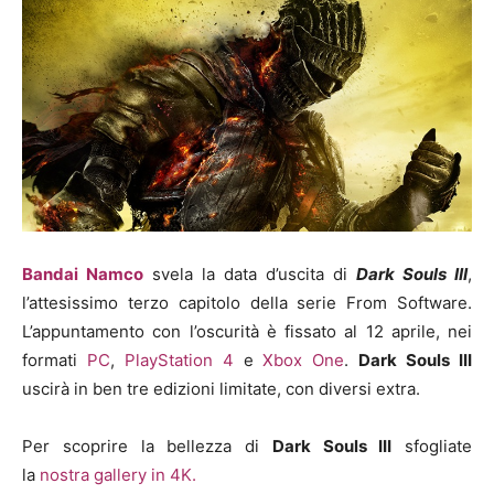
Bandai Namco
svela la data d’uscita di
Dark Souls III
,
l’attesissimo terzo capitolo della serie From Software.
L’appuntamento con l’oscurità è fissato al 12 aprile, nei
formati
PC
,
PlayStation 4
e
Xbox One
.
Dark Souls III
uscirà in ben tre edizioni limitate, con diversi extra.
Per scoprire la bellezza di
Dark Souls III
sfogliate
la
nostra gallery in 4K.