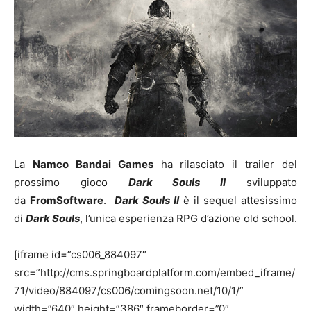
La
Namco Bandai Games
ha rilasciato il trailer del
prossimo gioco
Dark Souls II
sviluppato
da
FromSoftware
.
Dark Souls II
è il sequel attesissimo
di
Dark Souls
, l’unica esperienza RPG d’azione old school.
[iframe id=”cs006_884097″
src=”http://cms.springboardplatform.com/embed_iframe/
71/video/884097/cs006/comingsoon.net/10/1/”
width=”640″ height=”386″ frameborder=”0″