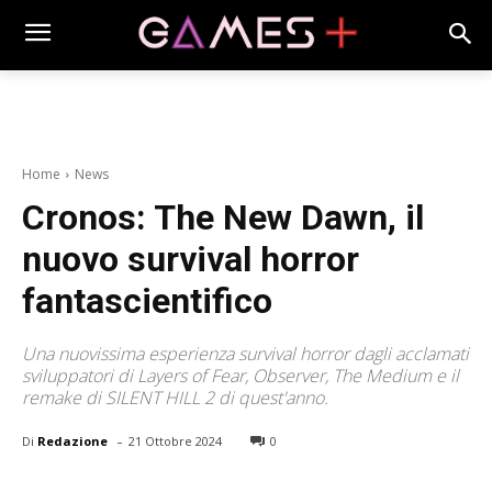
Home
News
Cronos: The New Dawn, il
nuovo survival horror
fantascientifico
Una nuovissima esperienza survival horror dagli acclamati
sviluppatori di Layers of Fear, Observer, The Medium e il
remake di SILENT HILL 2 di quest'anno.
-
Di
Redazione
21 Ottobre 2024
0