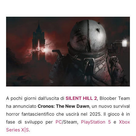
A pochi giorni dall’uscita di
SILENT HILL 2
, Bloober Team
ha annunciato
Cronos: The New Dawn
, un nuovo survival
horror fantascientifico che uscirà nel 2025. Il gioco è in
fase di sviluppo per
PC
/Steam,
PlayStation 5
e
Xbox
Series X|S
.