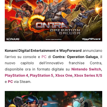
Konami Digital Entertainment e WayForward
annunciano
l’arrivo su console e
PC
di
Contra: Operation Galuga
, il
nuovo capitolo dell’innovativo franchise Contra,
disponibile ora in formato digitale su
Nintendo Switch
,
PlayStation 4
,
PlayStation 5
,
Xbox One
,
Xbox Series X/S
e
PC
via Steam.