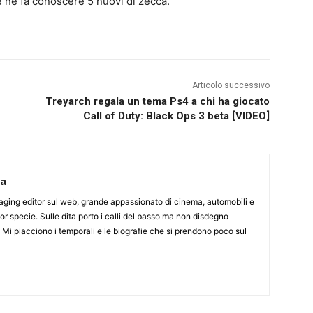
 ne fa conoscere 5 nuovi di zecca.
Articolo successivo
Treyarch regala un tema Ps4 a chi ha giocato
Call of Duty: Black Ops 3 beta [VIDEO]
ca
aging editor sul web, grande appassionato di cinema, automobili e
or specie. Sulle dita porto i calli del basso ma non disdegno
. Mi piacciono i temporali e le biografie che si prendono poco sul