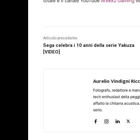
totale e il canale YouTube
Arekkz Gaming
ve
Articolo precedente
Sega celebra i 10 anni della serie Yakuza
[VIDEO]
Aurelio Vindigni Ric
Fotografo, redattore e man
tech enthusiast della peggi
affatto la chitarra acustica
serio.