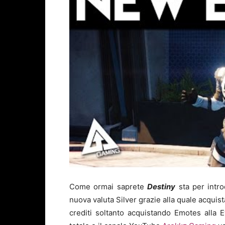
Come ormai saprete
Destiny
sta per intro
nuova valuta Silver grazie alla quale acquis
crediti soltanto acquistando Emotes alla