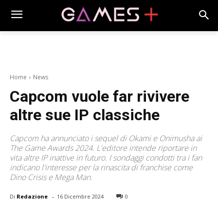
Home
News
Capcom vuole far rivivere
altre sue IP classiche
Capcom ha annunciato i sequel di Okami e Onimusha ai
The Game Awards 2024. L'editore intende riportare in
vita altre IP inattive in futuro. I sondaggi condotti tra i fan
indicano l'interesse per la rinascita di franchise come
Dino Crisis e Mega Man.
-
Di
Redazione
16 Dicembre 2024
0