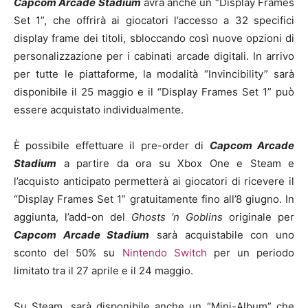
Capcom Arcade Stadium
avrà anche un “Display Frames
Set 1”, che offrirà ai giocatori l’accesso a 32 specifici
display frame dei titoli, sbloccando così nuove opzioni di
personalizzazione per i cabinati arcade digitali. In arrivo
per tutte le piattaforme, la modalità “Invincibility” sarà
disponibile il 25 maggio e il “Display Frames Set 1” può
essere acquistato individualmente.
È possibile effettuare il pre-order di
Capcom Arcade
Stadium
a partire da ora su Xbox One e Steam e
l’acquisto anticipato permetterà ai giocatori di ricevere il
“Display Frames Set 1” gratuitamente fino all’8 giugno. In
aggiunta, l’add-on del
Ghosts ‘n Goblins
originale per
Capcom Arcade Stadium
sarà acquistabile con uno
sconto del 50% su
Nintendo Switch
per un periodo
limitato tra il 27 aprile e il 24 maggio.
Su Steam, sarà disponibile anche un “Mini-Album” che