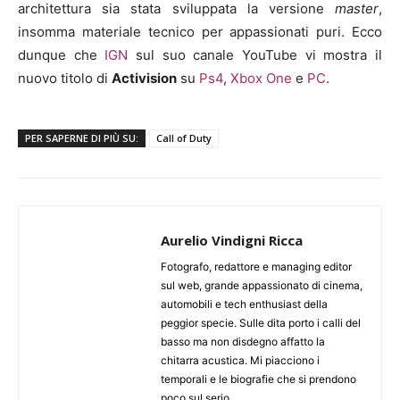
architettura sia stata sviluppata la versione
master
,
insomma materiale tecnico per appassionati puri. Ecco
dunque che
IGN
sul suo canale YouTube vi mostra il
nuovo titolo di
Activision
su
Ps4
,
Xbox One
e
PC
.
PER SAPERNE DI PIÙ SU:
Call of Duty
Aurelio Vindigni Ricca
Fotografo, redattore e managing editor
sul web, grande appassionato di cinema,
automobili e tech enthusiast della
peggior specie. Sulle dita porto i calli del
basso ma non disdegno affatto la
chitarra acustica. Mi piacciono i
temporali e le biografie che si prendono
poco sul serio.