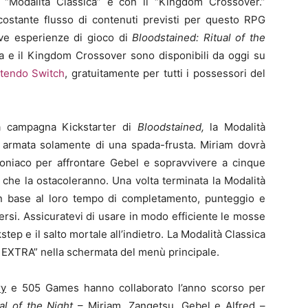
 “Modalità Classica” e con il “Kingdom Crossover.”
costante flusso di contenuti previsti per questo RPG
uove esperienze di gioco di
Bloodstained: Ritual of the
ica e il Kingdom Crossover sono disponibili da oggi su
tendo Switch
, gratuitamente per tutti i possessori del
a campagna Kickstarter di
Bloodstained,
la Modalità
armata solamente di una spada-frusta. Miriam dovrà
moniaco per affrontare Gebel e sopravvivere a cinque
ss che la ostacoleranno. Una volta terminata la Modalità
i in base al loro tempo di completamento, punteggio e
diversi. Assicuratevi di usare in modo efficiente le mosse
ckstep e il salto mortale all’indietro. La Modalità Classica
 EXTRA” nella schermata del menù principale.
ry
e 505 Games hanno collaborato l’anno scorso per
al of the Night
– Miriam, Zangetsu, Gebel e Alfred –