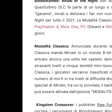
Bloodstained: Ritual of the Night
con la
Quest’ultimo DLC fa parte di un lungo e 
“Igavania”, mirati a deliziare i fan con n
Night
per tutto il 2021. La Modalità Class
PlayStation 4
,
Xbox One
,
PC
(Steam) e
Nin
gioco.
Modalità Classica
:
Annunciata durante l
Classica manda Miriam in un mondo 8-bit 
entrare ancora una volta nel castello de
strazianti livelli e cinque temibili mini-bo
Classica, i giocatori verranno classificat
numero di morti in tre livelli di difficoltà 
speciali di Miriam, tra cui la scivolata, il ba
può essere attivata dall’opzione “MODALITÀ
Kingdom Crossover:
I publisher
Raw Fu
portare i personaggi di
Bloodstained: Ritu