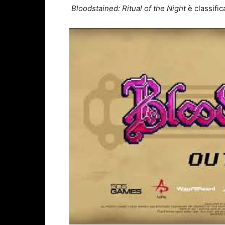
Bloodstained: Ritual of the Night
è classific