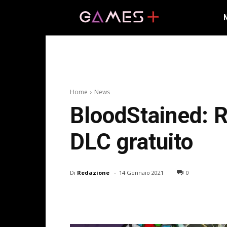
Home
News
BloodStained: R
DLC gratuito
-
Di
Redazione
14 Gennaio 2021
0