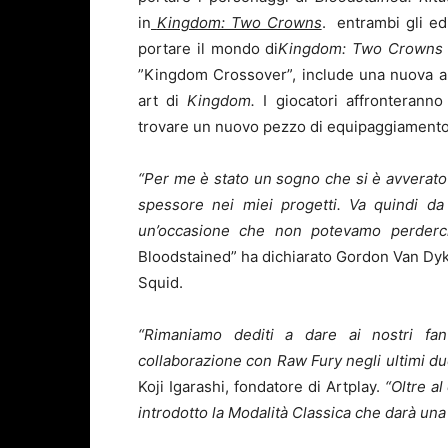
in
Kingdom: Two Crowns
. entrambi gli ed
portare il mondo di
Kingdom: Two Crown
”Kingdom Crossover”, include una nuova ar
art di
Kingdom.
I giocatori affronteran
trovare un nuovo pezzo di equipaggiamento: l
“Per me è stato un sogno che si è avverato c
spessore nei miei progetti. Va quindi da
un’occasione che non potevamo perderci
Bloodstained” ha dichiarato Gordon Van Dyk
Squid.
“Rimaniamo dediti a dare ai nostri fa
collaborazione con Raw Fury negli ultimi du
Koji Igarashi, fondatore di Artplay.
“Oltre a
introdotto la Modalità Classica che darà una 