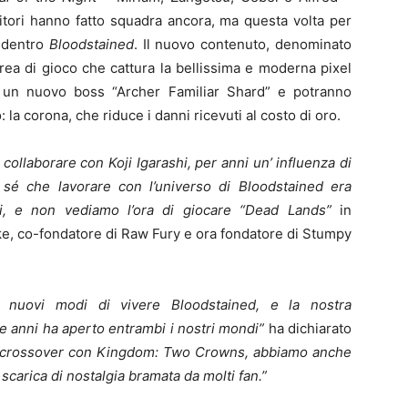
itori hanno fatto squadra ancora, ma questa volta per
s
dentro
Bloodstained
. Il nuovo contenuto, denominato
ea di gioco che cattura la bellissima e moderna pixel
no un nuovo boss “Archer Familiar Shard” e potranno
a corona, che riduce i danni ricevuti al costo di oro.
ollaborare con Koji Igarashi, per anni un’ influenza di
 sé che lavorare con l’universo di Bloodstained era
, e non vediamo l’ora di giocare “Dead Lands”
in
e, co-fondatore di Raw Fury e ora fondatore di Stumpy
n nuovi modi di vivere
Bloodstained
, e la nostra
e anni ha aperto entrambi i nostri mondi”
ha dichiarato
l crossover con
Kingdom: Two Crowns,
abbiamo anche
scarica di nostalgia bramata da molti fan.”