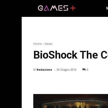
Home
News
BioShock The Co
-
Di
Redazione
30 Giugno 2016
0