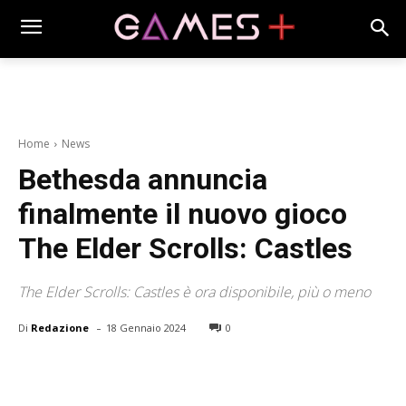
Home
News
Bethesda annuncia
finalmente il nuovo gioco
The Elder Scrolls: Castles
The Elder Scrolls: Castles è ora disponibile, più o meno
-
Di
Redazione
18 Gennaio 2024
0