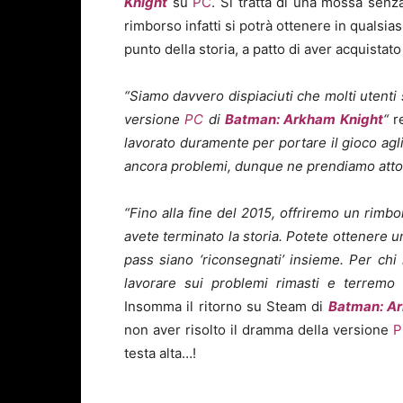
Knight
su
PC
. Si tratta di una mossa senz
rimborso infatti si potrà ottenere in qualsia
punto della storia, a patto di aver acquistato 
“Siamo davvero dispiaciuti che molti utenti
versione
PC
di
Batman: Arkham Knight
“
re
lavorato duramente per portare il gioco agl
ancora problemi, dunque ne prendiamo atto
“Fino alla fine del 2015, offriremo un rimbo
avete terminato la storia. Potete ottenere 
pass siano ‘riconsegnati’ insieme. Per chi
lavorare sui problemi rimasti e terremo tu
Insomma il ritorno su Steam di
Batman: A
non aver risolto il dramma della versione
P
testa alta…!