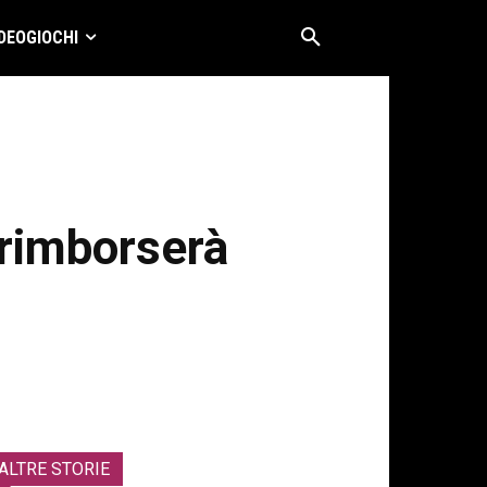
DEOGIOCHI
rimborserà
ALTRE STORIE