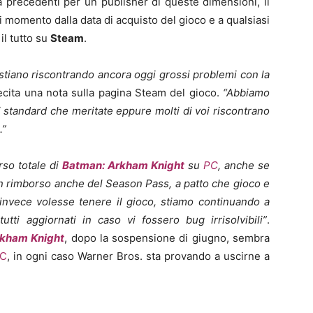
a precedenti per un publisher di queste dimensioni, il
si momento dalla data di acquisto del gioco e a qualsiasi
il tutto su
Steam
.
 stiano riscontrando ancora oggi grossi problemi con la
cita una nota sulla pagina Steam del gioco.
“Abbiamo
i standard che meritate eppure molti di voi riscontrano
.”
rso totale di
Batman: Arkham Knight
su
PC
, anche se
un rimborso anche del Season Pass, a patto che gioco e
 invece volesse tenere il gioco, stiamo continuando a
tti aggiornati in caso vi fossero bug irrisolvibili”
.
rkham Knight
, dopo la sospensione di giugno, sembra
C
, in ogni caso Warner Bros. sta provando a uscirne a