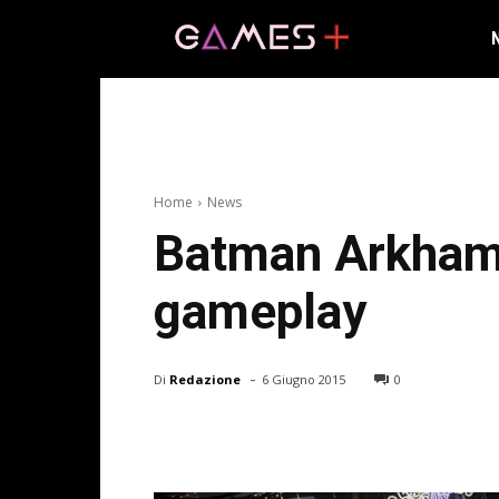
Home
News
Batman Arkham 
gameplay
-
Di
Redazione
6 Giugno 2015
0