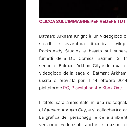
CLICCA SULL’IMMAGINE PER VEDERE TUT
Batman: Arkham Knight è un videogioco d
stealth e avventura dinamica, svilup
Rocksteady Studios e basato sul super
fumetti della DC Comics, Batman. Si tr
sequel di Batman: Arkham City e del quarto
videogioco della saga di Batman: Arkham
uscita è prevista per il 14 ottobre 201
piattaforme
PC
,
Playstation 4
e
Xbox One
.
Il titolo sarà ambientato in una ridisegna
di
Batman: Arkham City
, e si collocherà cr
La grafica dei personaggi e delle ambientaz
verranno evidenziate anche le reazioni de