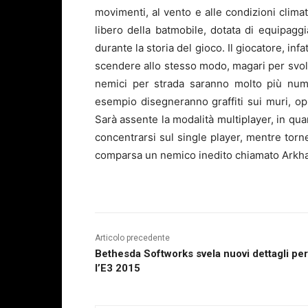
movimenti, al vento e alle condizioni climati
libero della
batmobile
, dotata di equipagg
durante la storia del gioco. Il giocatore, inf
scendere allo stesso modo, magari per svolge
nemici per strada saranno molto più nume
esempio disegneranno graffiti sui muri, op
Sarà assente la modalità
multiplayer
, in qu
concentrarsi sul single player, mentre torne
comparsa un nemico inedito chiamato Arkham
Articolo precedente
Bethesda Softworks svela nuovi dettagli per
l’E3 2015