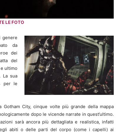
TE LE FOTO
i genere
pato da
eroe dei
atta del
 e ultimo
. La sua
4 per le
ta
Gotham City
, cinque volte più grande della mappa
onologicamente dopo le vicende narrate in quest’ultimo.
ioni sarà ancora più dettagliata e realistica, infatti
gli abiti o delle parti del corpo (come i capelli) ai