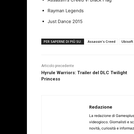
Rayman Legends
Just Dance 2015
PER SAPERNE DI PIÙ SU:
Assassin's Creed
Ubisoft
Articolo precedente
Hyrule Warriors: Trailer del DLC Twilight
Princess
Redazione
La redazione di Gamesplus.
videogioco. Giornalisti e scr
novità, curiosità e informa