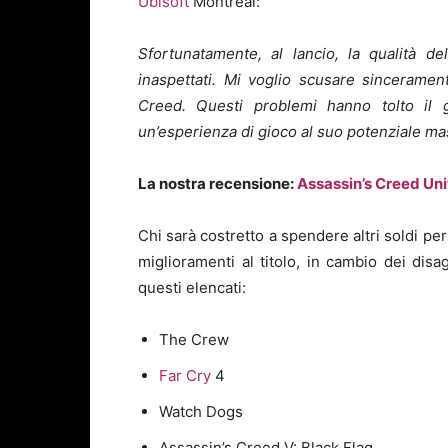
Ubisoft
Montreal:
Sfortunatamente, al lancio, la qualità d
inaspettati. Mi voglio scusare sincerame
Creed. Questi problemi hanno tolto il 
un’esperienza di gioco al suo potenziale m
La nostra recensione:
Assassin’s Creed Unit
Chi sarà costretto a spendere altri soldi pe
miglioramenti al titolo, in cambio dei disag
questi elencati:
The Crew
Far Cry
4
Watch Dogs
Assassin’s Creed V: Black Flag