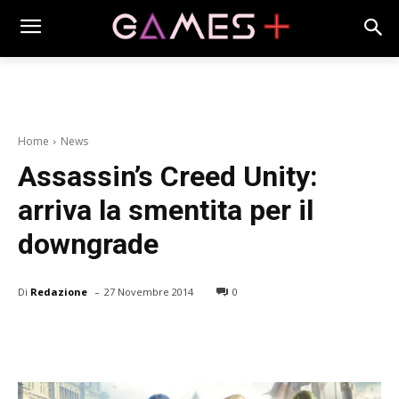
Home
News
Assassin’s Creed Unity:
arriva la smentita per il
downgrade
-
Di
Redazione
27 Novembre 2014
0