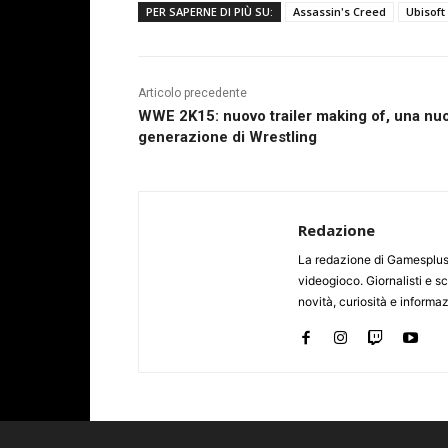
PER SAPERNE DI PIÙ SU:
Assassin's Creed
Ubisoft
Articolo precedente
WWE 2K15: nuovo trailer making of, una nu
generazione di Wrestling
Redazione
La redazione di Gamesplus.
videogioco. Giornalisti e scr
novità, curiosità e informa