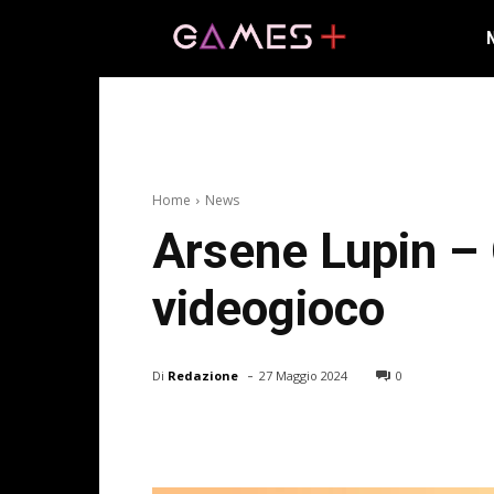
Home
News
Arsene Lupin – 
videogioco
-
Di
Redazione
27 Maggio 2024
0