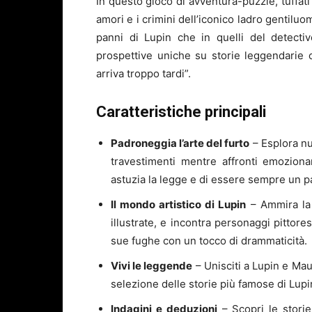
In questo gioco di avventura-puzzle, tuffati
amori e i crimini dell’iconico ladro gentilu
panni di Lupin che in quelli del detectiv
prospettive uniche su storie leggendarie
arriva troppo tardi”.
Caratteristiche principali
Padroneggia l’arte del furto
– Esplora nu
travestimenti mentre affronti emoziona
astuzia la legge e di essere sempre un p
Il mondo artistico di Lupin
– Ammira la v
illustrate, e incontra personaggi pittore
sue fughe con un tocco di drammaticità.
Vivi le leggende
– Unisciti a Lupin e Ma
selezione delle storie più famose di Lup
Indagini e deduzioni
– Scopri le storie