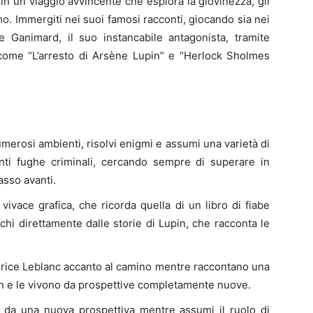
 in un viaggio avvincente che esplora la giovinezza, gli
omo. Immergiti nei suoi famosi racconti, giocando sia nei
e Ganimard, il suo instancabile antagonista, tramite
 come “L’arresto di Arsène Lupin” e “Herlock Sholmes
merosi ambienti, risolvi enigmi e assumi una varietà di
nti fughe criminali, cercando sempre di superare in
asso avanti.
ivace grafica, che ricorda quella di un libro di fiabe
schi direttamente dalle storie di Lupin, che racconta le
urice Leblanc accanto al camino mentre raccontano una
in e le vivono da prospettive completamente nuove.
 da una nuova prospettiva mentre assumi il ruolo di