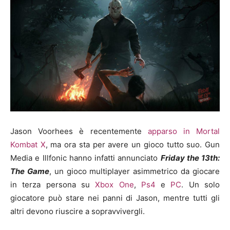
Jason Voorhees è recentemente
apparso in Mortal
Kombat X
, ma ora sta per avere un gioco tutto suo. Gun
Media e Illfonic hanno infatti annunciato
Friday the 13th:
The Game
, un gioco multiplayer asimmetrico da giocare
in terza persona su
Xbox One
,
Ps4
e
PC
. Un solo
giocatore può stare nei panni di Jason, mentre tutti gli
altri devono riuscire a sopravvivergli.