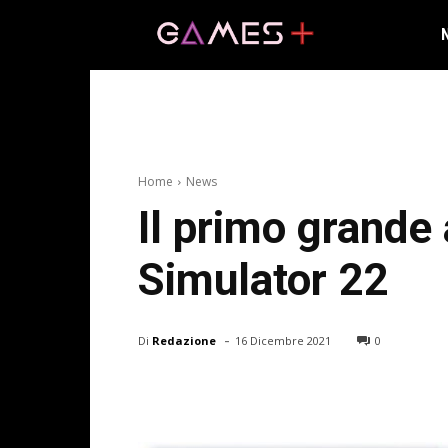
Home
News
Il primo grande
Simulator 22
-
Di
Redazione
16 Dicembre 2021
0