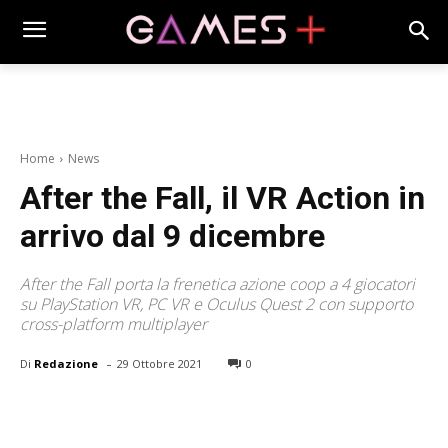
Home
News
After the Fall, il VR Action in
arrivo dal 9 dicembre
After the Fall porta la frenetica azione coop a 4 giocatori
su PlayStation VR, PC VR e Oculus Quest 2 con supporto
cross-platform multiplayer
-
Di
Redazione
29 Ottobre 2021
0