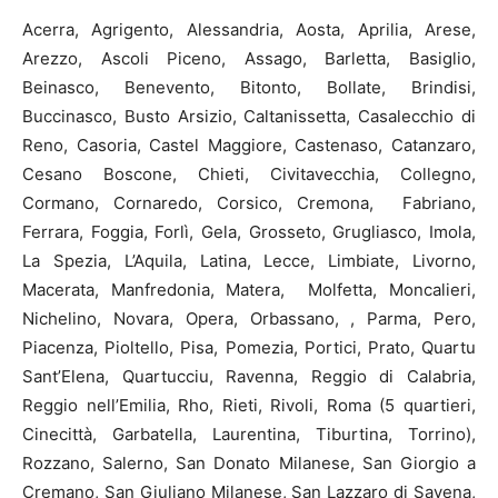
Acerra, Agrigento, Alessandria, Aosta, Aprilia, Arese,
Arezzo, Ascoli Piceno, Assago, Barletta, Basiglio,
Beinasco, Benevento, Bitonto, Bollate, Brindisi,
Buccinasco, Busto Arsizio, Caltanissetta, Casalecchio di
Reno, Casoria, Castel Maggiore, Castenaso, Catanzaro,
Cesano Boscone, Chieti, Civitavecchia, Collegno,
Cormano, Cornaredo, Corsico, Cremona, Fabriano,
Ferrara, Foggia, Forlì, Gela, Grosseto, Grugliasco, Imola,
La Spezia, L’Aquila, Latina, Lecce, Limbiate, Livorno,
Macerata, Manfredonia, Matera, Molfetta, Moncalieri,
Nichelino, Novara, Opera, Orbassano, , Parma, Pero,
Piacenza, Pioltello, Pisa, Pomezia, Portici, Prato, Quartu
Sant’Elena, Quartucciu, Ravenna, Reggio di Calabria,
Reggio nell’Emilia, Rho, Rieti, Rivoli, Roma (5 quartieri,
Cinecittà, Garbatella, Laurentina, Tiburtina, Torrino),
Rozzano, Salerno, San Donato Milanese, San Giorgio a
Cremano, San Giuliano Milanese, San Lazzaro di Savena,