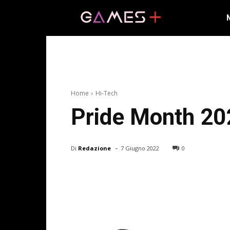
Home
Hi-Tech
Pride Month 202
-
Di
Redazione
7 Giugno 2022
0