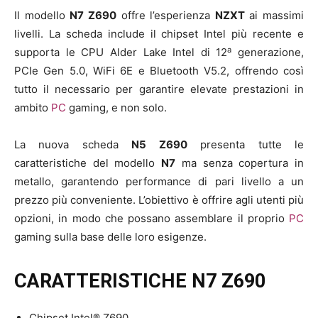
Il modello
N7 Z690
offre l’esperienza
NZXT
ai massimi
livelli. La scheda include il chipset Intel più recente e
a
supporta le CPU Alder Lake Intel di 12
generazione,
PCIe Gen 5.0, WiFi 6E e Bluetooth V5.2, offrendo così
tutto il necessario per garantire elevate prestazioni in
ambito
PC
gaming, e non solo.
La nuova scheda
N5 Z690
presenta tutte le
caratteristiche del modello
N7
ma senza copertura in
metallo, garantendo performance di pari livello a un
prezzo più conveniente. L’obiettivo è offrire agli utenti più
opzioni, in modo che possano assemblare il proprio
PC
gaming sulla base delle loro esigenze.
CARATTERISTICHE N7 Z690
Chipset Intel® Z690