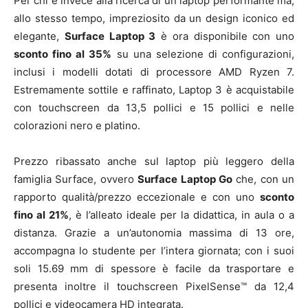
Per chi è invece alla ricerca di un laptop performante ma,
allo stesso tempo, impreziosito da un design iconico ed
elegante,
Surface Laptop 3
è ora disponibile con uno
sconto fino al 35%
su una selezione di configurazioni,
inclusi i modelli dotati di processore AMD Ryzen 7.
Estremamente sottile e raffinato, Laptop 3 è acquistabile
con touchscreen da 13,5 pollici e 15 pollici e nelle
colorazioni nero e platino.
Prezzo ribassato anche sul laptop più leggero della
famiglia Surface, ovvero
Surface Laptop Go
che, con un
rapporto qualità/prezzo eccezionale e con uno
sconto
fino al 21%
, è l’alleato ideale per la didattica, in aula o a
distanza. Grazie a un’autonomia massima di 13 ore,
accompagna lo studente per l’intera giornata; con i suoi
soli 15.69 mm di spessore è facile da trasportare e
presenta inoltre il touchscreen PixelSense™ da 12,4
pollici e videocamera HD integrata.