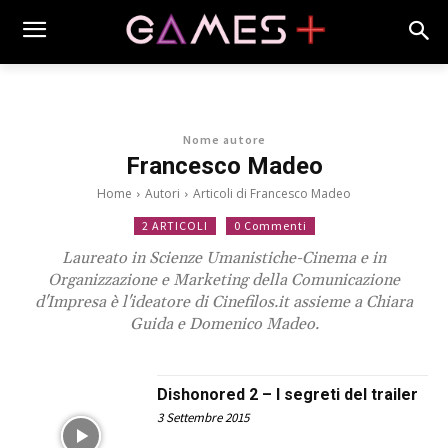
Nome autore
Francesco Madeo
Home
Autori
Articoli di Francesco Madeo
2 ARTICOLI
0 Commenti
Laureato in Scienze Umanistiche-Cinema e in
Organizzazione e Marketing della Comunicazione
d'Impresa è l'ideatore di Cinefilos.it assieme a Chiara
Guida e Domenico Madeo.
Dishonored 2 – I segreti del trailer
3 Settembre 2015