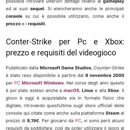
possibile ritrovare ulteriori dettagli relativi al
gameplay
ed ai suoi
sequel
. Si elencheranno anche le principali
console
su cui è possibile utilizzarlo, come anche il
prezzo
e i
requisiti
.
Conter-Strike per Pc e Xbox:
prezzo e requisiti del videogioco
Pubblicato dalla
Microsoft Game Studios
,
Counter-Strike
è stato reso disponibile a partire dal
8
novembre
2000
per
PC
Microsoft Windows
. Nel corso degli anni questo
è poi stato esteso anche a
macOS
,
Linux
e alla
Xbox
. Il
gioco è oggi è acquistabile sia in formato fisico che
digitale, ritrovando quest’ultima sugli store ufficiali delle
console qui citate come anche sulla piattaforma
Steam
al
prezzo di
8
,19€
. Per giocarvi da
PC
, vi sono però alcuni
requisiti da soddisfare, così da poter utilizzare il gioco al