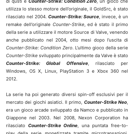
di qusti è
Counter-Strike: Condition Zero
, un gioco che
utilizza lo stesso motore dell’originale, il GoldSrc, è stato
rilasciato nel 2004.
Counter-Strike: Source
, invece, è un
remake dell’originale
Counter-Strike
, ed è stato il primo
della serie a utilizzare il motore Source di Valve, venendo
anche pubblicato nel 2004, otto mesi dopo l’uscita di
Counter-Strike: Condition Zero
. L’ultimo gioco della serie
Counter-Strike
sviluppato principalmente da Valve è stato
Counter-Strike: Global Offensive
, rilasciato per
Windows, OS X, Linux, PlayStation 3 e Xbox 360 nel
2012.
La serie ha poi generato diversi spin-off esclusivi per il
mercato dei giochi asiatici. Il primo,
Counter-Strike Neo
,
era un gioco arcade sviluppato da Namco e pubblicato in
Giappone nel 2003. Nel 2008, Nexon Corporation ha
rilasciato
Counter-Strike Online
, una puntata free-to-
play della serie monetizzata tramite microtransazioni.